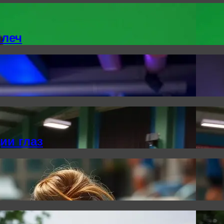
плеч
ии глаз