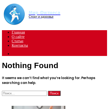
Menu
Мир Фитнеса
Спорт и здоровье
Главная
О сайте
Статьи
Контакты
Search
for
Nothing Found
It seems we can’t find what you’re looking for. Perhaps
searching can help.
Найти:
ЧИТАЕМОЕ